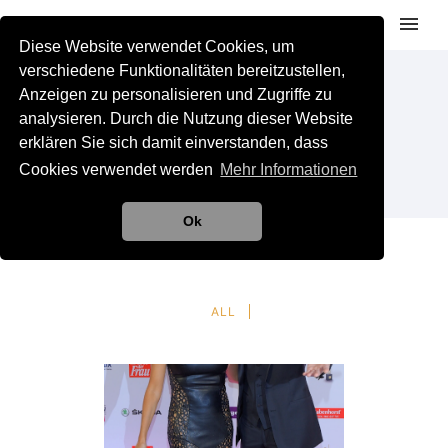
Diese Website verwendet Cookies, um
verschiedene Funktionalitäten bereitzustellen,
Anzeigen zu personalisieren und Zugriffe zu
PORTFOLIO CATEGORY :
analysieren. Durch die Nutzung dieser Website
VIP´S
erklären Sie sich damit einverstanden, dass
Cookies verwendet werden
Mehr Informationen
Home
/ Portfolio Category /
VIP´S
Ok
ALL
VERONA POOTH