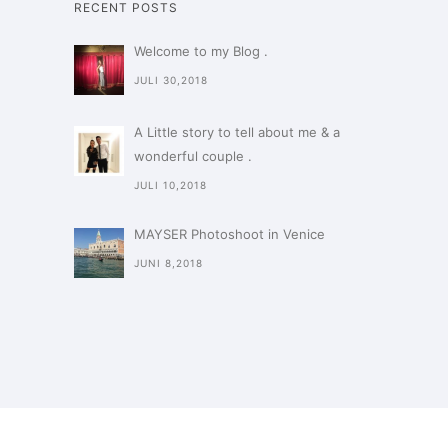
RECENT POSTS
Welcome to my Blog .
JULI 30,2018
A Little story to tell about me & a
wonderful couple .
JULI 10,2018
MAYSER Photoshoot in Venice
JUNI 8,2018